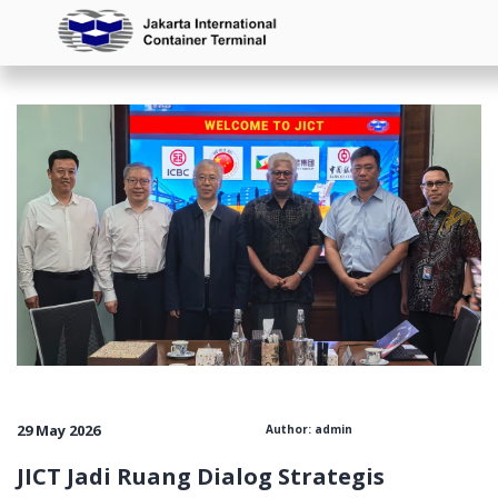
145144143142141140139138136135134133132131130129
29 May 2026
Author: admin
JICT Jadi Ruang Dialog Strategis