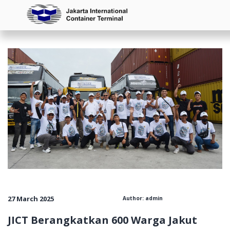
145144143142141140139138136135134133132131130129
27 March 2025
Author: admin
JICT Berangkatkan 600 Warga Jakut